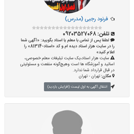
فرنود رجبی (مدرس)
تلفن:
09203527068
لطفا پس از تماس با معلم یا استاد بگویید: «آگهی شما
را در سایت هزار استاد دیده ام و کد «استاد-81314» را
اعلام کنید»
سایت هزار استاد،یک سایت تبلیغات معلم خصوصی،
اساتید و آموزشگاه ها است وهیچ‌گونه منفعت و مسئولیتی
در قبال قرارداد شما ندارد.
مکان:
تهران - تهران
انتقال آگهی به اول لیست (افزایش بازدید)