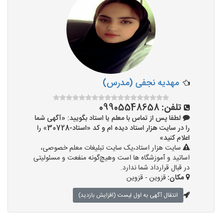
مهدیه نجفی (مدرس)
تلفن:
09905548658
لطفا پس از تماس با معلم یا استاد بگویید: «آگهی شما
را در سایت هزار استاد دیده ام و کد «استاد-30728» را
اعلام کنید»
سایت هزار استاد،یک سایت تبلیغات معلم خصوصی،
اساتید و آموزشگاه ها است وهیچ‌گونه منفعت و مسئولیتی
در قبال قرارداد شما ندارد.
مکان:
قزوین - قزوین
انتقال آگهی به اول لیست (افزایش بازدید)