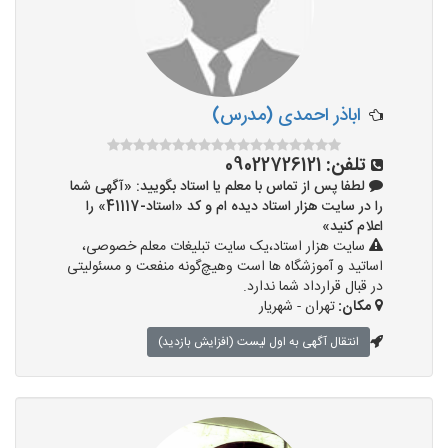
اباذر احمدی (مدرس)
تلفن:
09022726121
لطفا پس از تماس با معلم یا استاد بگویید: «آگهی شما
را در سایت هزار استاد دیده ام و کد «استاد-41117» را
اعلام کنید»
سایت هزار استاد،یک سایت تبلیغات معلم خصوصی،
اساتید و آموزشگاه ها است وهیچ‌گونه منفعت و مسئولیتی
در قبال قرارداد شما ندارد.
مکان:
تهران - شهریار
انتقال آگهی به اول لیست (افزایش بازدید)