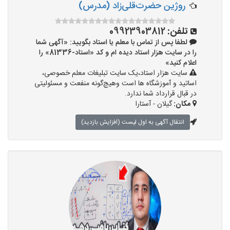
روژین حضرت‌قلی‌زاد (مدرس)
تلفن:
09923903812
لطفا پس از تماس با معلم یا استاد بگویید: «آگهی شما
را در سایت هزار استاد دیده ام و کد «استاد-81336» را
اعلام کنید»
سایت هزار استاد،یک سایت تبلیغات معلم خصوصی،
اساتید و آموزشگاه ها است وهیچ‌گونه منفعت و مسئولیتی
در قبال قرارداد شما ندارد.
مکان:
گیلان - آستارا
انتقال آگهی به اول لیست (افزایش بازدید)