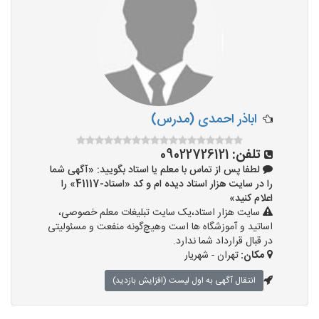
اباذر احمدی (مدرس)
تلفن:
09022726121
لطفا پس از تماس با معلم یا استاد بگویید: «آگهی شما
را در سایت هزار استاد دیده ام و کد «استاد-41117» را
اعلام کنید»
سایت هزار استاد،یک سایت تبلیغات معلم خصوصی،
اساتید و آموزشگاه ها است وهیچ‌گونه منفعت و مسئولیتی
در قبال قرارداد شما ندارد.
مکان:
تهران - شهریار
انتقال آگهی به اول لیست (افزایش بازدید)