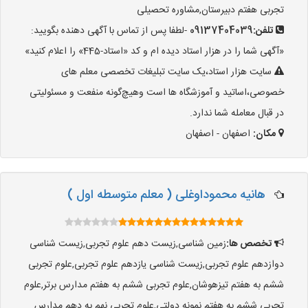
تجربی هفتم دبیرستان,مشاوره تحصیلی
تلفن:
09137404039
-لطفا پس از تماس با آگهی دهنده بگویید:
«آگهی شما را در هزار استاد دیده ام و کد «استاد-445» را اعلام کنید»
سایت هزار استاد،یک سایت تبلیغات تخصصی معلم های
خصوصی،اساتید و آموزشگاه ها است وهیچ‌گونه منفعت و مسئولیتی
در قبال معامله شما ندارد.
مکان:
اصفهان - اصفهان
هانیه محموداوغلی ( معلم متوسطه اول )
تخصص ها:
زمین شناسی,زیست دهم علوم تجربی,زیست شناسی
دوازدهم علوم تجربی,زیست شناسی یازدهم علوم تجربی,علوم تجربی
ششم به هفتم تیزهوشان,علوم تجربی ششم به هفتم مدارس برتر,علوم
تجربی ششم به هفتم نمونه دولتی,علوم تجربی نهم به دهم مدارس