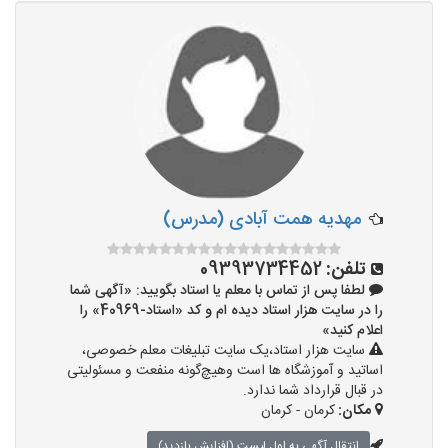
مهدیه همت آبادی (مدرس)
تلفن:
09393734452
لطفا پس از تماس با معلم یا استاد بگویید: «آگهی شما
را در سایت هزار استاد دیده ام و کد «استاد-40969» را
اعلام کنید»
سایت هزار استاد،یک سایت تبلیغات معلم خصوصی،
اساتید و آموزشگاه ها است وهیچ‌گونه منفعت و مسئولیتی
در قبال قرارداد شما ندارد.
مکان:
کرمان - کرمان
انتقال آگهی به اول لیست (افزایش بازدید)