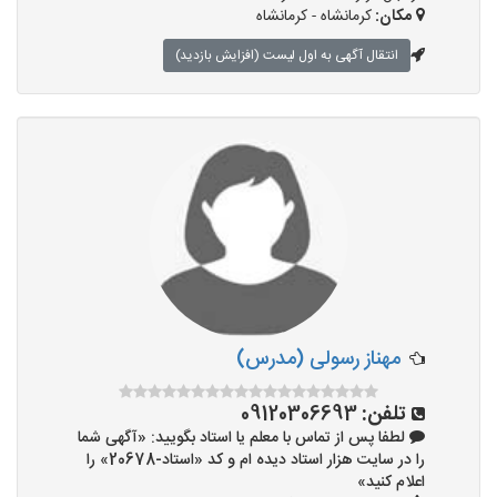
مکان:
کرمانشاه - کرمانشاه
انتقال آگهی به اول لیست (افزایش بازدید)
مهناز رسولی (مدرس)
تلفن:
09120306693
لطفا پس از تماس با معلم یا استاد بگویید: «آگهی شما
را در سایت هزار استاد دیده ام و کد «استاد-20678» را
اعلام کنید»