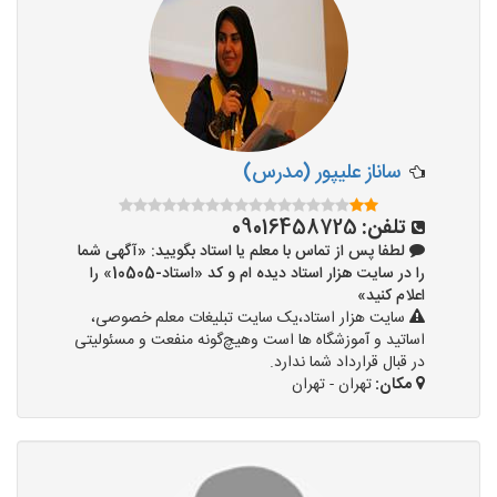
ساناز علیپور (مدرس)
تلفن:
09016458725
لطفا پس از تماس با معلم یا استاد بگویید: «آگهی شما
را در سایت هزار استاد دیده ام و کد «استاد-10505» را
اعلام کنید»
سایت هزار استاد،یک سایت تبلیغات معلم خصوصی،
اساتید و آموزشگاه ها است وهیچ‌گونه منفعت و مسئولیتی
در قبال قرارداد شما ندارد.
مکان:
تهران - تهران