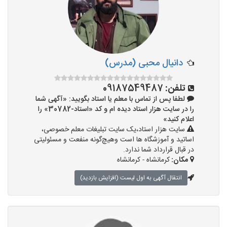
دانیال محبی (مدرس)
تلفن:
09187549487
لطفا پس از تماس با معلم یا استاد بگویید: «آگهی شما
را در سایت هزار استاد دیده ام و کد «استاد-30782» را
اعلام کنید»
سایت هزار استاد،یک سایت تبلیغات معلم خصوصی،
اساتید و آموزشگاه ها است وهیچ‌گونه منفعت و مسئولیتی
در قبال قرارداد شما ندارد.
مکان:
کرمانشاه - کرمانشاه
انتقال آگهی به اول لیست (افزایش بازدید)