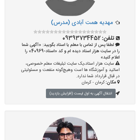
مهدیه همت آبادی (مدرس)
تلفن:
09393734452
لطفا پس از تماس با معلم یا استاد بگویید: «آگهی شما
را در سایت هزار استاد دیده ام و کد «استاد-40969» را
اعلام کنید»
سایت هزار استاد،یک سایت تبلیغات معلم خصوصی،
اساتید و آموزشگاه ها است وهیچ‌گونه منفعت و مسئولیتی
در قبال قرارداد شما ندارد.
مکان:
کرمان - کرمان
انتقال آگهی به اول لیست (افزایش بازدید)