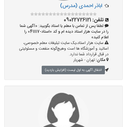
اباذر احمدی (مدرس)
تلفن:
09022726121
لطفا پس از تماس با معلم یا استاد بگویید: «آگهی شما
را در سایت هزار استاد دیده ام و کد «استاد-41117» را
اعلام کنید»
سایت هزار استاد،یک سایت تبلیغات معلم خصوصی،
اساتید و آموزشگاه ها است وهیچ‌گونه منفعت و مسئولیتی
در قبال قرارداد شما ندارد.
مکان:
تهران - شهریار
انتقال آگهی به اول لیست (افزایش بازدید)