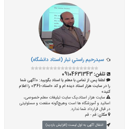
سيدرحيم راستي تبار (استاد دانشگاه)
تلفن:
09104631343
لطفا پس از تماس با معلم یا استاد بگویید: «آگهی شما
را در سایت هزار استاد دیده ام و کد «استاد-361» را اعلام
کنید»
سایت هزار استاد،یک سایت تبلیغات معلم خصوصی،
اساتید و آموزشگاه ها است وهیچ‌گونه منفعت و مسئولیتی
در قبال قرارداد شما ندارد.
مکان:
قم - قم
انتقال آگهی به اول لیست (افزایش بازدید)