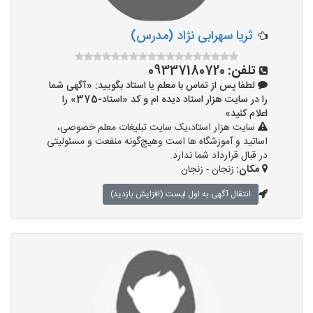
ثریا سهرابی نژاد (مدرس)
تلفن:
09337180720
لطفا پس از تماس با معلم یا استاد بگویید: «آگهی شما
را در سایت هزار استاد دیده ام و کد «استاد-375» را
اعلام کنید»
سایت هزار استاد،یک سایت تبلیغات معلم خصوصی،
اساتید و آموزشگاه ها است وهیچ‌گونه منفعت و مسئولیتی
در قبال قرارداد شما ندارد.
مکان:
زنجان - زنجان
انتقال آگهی به اول لیست (افزایش بازدید)