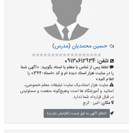
حسین محمدیان (مدرس)
تلفن:
09130612934
لطفا پس از تماس با معلم یا استاد بگویید: «آگهی شما
را در سایت هزار استاد دیده ام و کد «استاد-362» را
اعلام کنید»
سایت هزار استاد،یک سایت تبلیغات معلم خصوصی،
اساتید و آموزشگاه ها است وهیچ‌گونه منفعت و مسئولیتی
در قبال قرارداد شما ندارد.
مکان:
البرز - کرج
انتقال آگهی به اول لیست (افزایش بازدید)