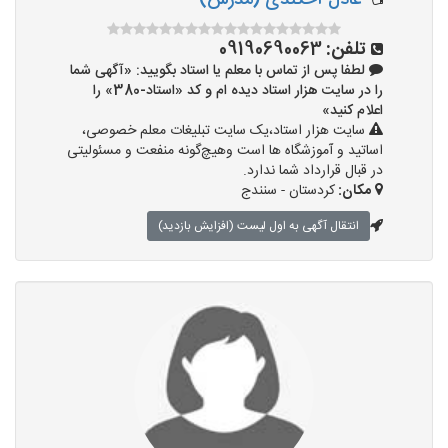
عادل آخکندی (مدرس)
تلفن:
09190690063
لطفا پس از تماس با معلم یا استاد بگویید: «آگهی شما
را در سایت هزار استاد دیده ام و کد «استاد-380» را
اعلام کنید»
سایت هزار استاد،یک سایت تبلیغات معلم خصوصی،
اساتید و آموزشگاه ها است وهیچ‌گونه منفعت و مسئولیتی
در قبال قرارداد شما ندارد.
مکان:
کردستان - سنندج
انتقال آگهی به اول لیست (افزایش بازدید)