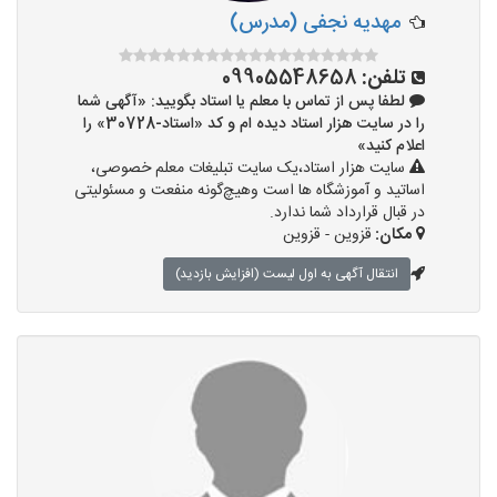
مهدیه نجفی (مدرس)
تلفن:
09905548658
لطفا پس از تماس با معلم یا استاد بگویید: «آگهی شما
را در سایت هزار استاد دیده ام و کد «استاد-30728» را
اعلام کنید»
سایت هزار استاد،یک سایت تبلیغات معلم خصوصی،
اساتید و آموزشگاه ها است وهیچ‌گونه منفعت و مسئولیتی
در قبال قرارداد شما ندارد.
مکان:
قزوین - قزوین
انتقال آگهی به اول لیست (افزایش بازدید)