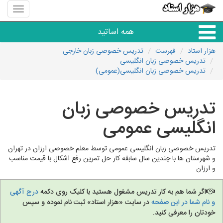
منوی
سایت
هزار
همه اساتید
استاد
هزار استاد
فهرست
تدریس خصوصی زبان خارجی
تدریس خصوصی زبان انگلیسی
همه آموزشگاه ها
تدریس خصوصی زبان انگلیسی(عمومی)
دبستان تا دبیرستان
تدریس خصوصی زبان
انگلیسی عمومی
زبان های خارجی
تدریس خصوصی زبان انگلیسی عمومی توسط معلم خصوصی ارزان در تهران
دانشگاه
و شهرستان ها با چندین سال سابقه کار حل تمرین رفع اشکال با قیمت مناسب
و ارزان
کنکور و مشاوره
اگر شما هم به کار تدریس مشغول هستید با کلیک روی دکمه
درج آگهی
و نام شما در این صفحه
در سایت «هزار استاد» ثبت نام نموده و سپس
مهارت های عمومی
خودتان را معرفی کنید.