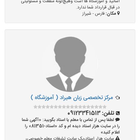
اساتید و آموزشگاه ها است وهیچ‌گونه منفعت و مسئولیتی
در قبال قرارداد شما ندارد.
مکان:
فارس - شیراز
مرکز تخصصی زبان هیراد ( آموزشگاه )
تلفن:
09123341513
لطفا پس از تماس با معلم یا استاد بگویید: «آگهی شما
را در سایت هزار استاد دیده ام و کد «استاد-81351» را
اعلام کنید»
سایت هزار استاد،یک سایت تبلیغات معلم خصوصی،