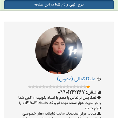
درج آگهی و نام شما در این صفحه
تدریس به کودکان
آموزشگاه ها
ملیکا کمالی (مدرس)
تلفن:
09901222267
لطفا پس از تماس با معلم یا استاد بگویید: «آگهی شما
را در سایت هزار استاد دیده ام و کد «استاد-141503» را
اعلام کنید»
سایت هزار استاد،یک سایت تبلیغات معلم خصوصی،