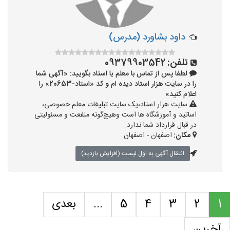
داود بشاورد (مدرس)
تلفن:
09379903542
لطفا پس از تماس با معلم یا استاد بگویید: «آگهی شما
را در سایت هزار استاد دیده ام و کد «استاد-20653» را
اعلام کنید»
سایت هزار استاد،یک سایت تبلیغات معلم خصوصی،
اساتید و آموزشگاه ها است وهیچ‌گونه منفعت و مسئولیتی
در قبال قرارداد شما ندارد.
مکان:
اصفهان - اصفهان
انتقال آگهی به اول لیست (افزایش بازدید)
1
2
3
4
5
...
بعدی
آخرین