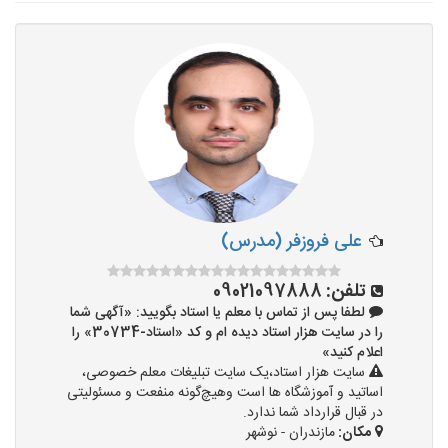
تدریس به کودکان
آموزشگاه ها
علی فروزفر (مدرس)
تلفن:
09021097888
لطفا پس از تماس با معلم یا استاد بگویید: «آگهی شما
را در سایت هزار استاد دیده ام و کد «استاد-30734» را
اعلام کنید»
سایت هزار استاد،یک سایت تبلیغات معلم خصوصی،
اساتید و آموزشگاه ها است وهیچ‌گونه منفعت و مسئولیتی
در قبال قرارداد شما ندارد.
مکان:
مازندران - نوشهر