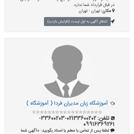
در قبال قرارداد شما ندارد.
مکان:
تهران - تهران
انتقال آگهی به اول لیست (افزایش بازدید)
آموزشگاه زبان مدیران فردا ( آموزشگاه )
تلفن:
02133600202-33600203-
09916369261
لطفا پس از تماس با معلم یا استاد بگویید: «آگهی شما