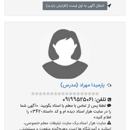
انتقال آگهی به اول لیست (افزایش بازدید)
پارمیدا مهراد (مدرس)
تلفن:
09199525061
لطفا پس از تماس با معلم یا استاد بگویید: «آگهی شما
را در سایت هزار استاد دیده ام و کد «استاد-342» را
اعلام کنید»
سایت هزار استاد،یک سایت تبلیغات معلم خصوصی،
اساتید و آموزشگاه ها است وهیچ‌گونه منفعت و مسئولیتی