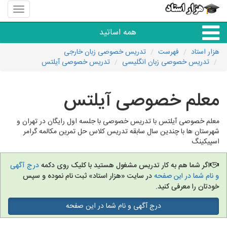
منوی
سایت
هزار
همه اساتید
استاد
هزار استاد
فهرست
تدریس خصوصی زبان خارجی
تدریس خصوصی زبان انگلیسی
تدریس خصوصی آیلتس
همه آموزشگاه ها
معلم خصوصی آیلتس
دبستان تا دبیرستان
معلم خصوصی آیلتس با تدریس خصوصی با جلسه اول رایگان در تهران و
زبان های خارجی
شهرستان ها با چندین سال سابقه تدریس کلاس حل تمرین مکالمه گرامر
اسپیکینگ
دانشگاه
اگر شما هم به کار تدریس مشغول هستید با کلیک روی دکمه
درج آگهی
و نام شما در این صفحه
در سایت «هزار استاد» ثبت نام نموده و سپس
کنکور و مشاوره
خودتان را معرفی کنید.
درج آگهی و نام شما در این صفحه
مهارت های عمومی