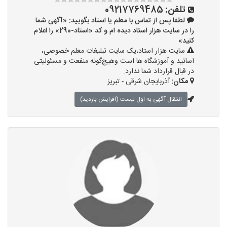
تلفن:
09217769485
لطفا پس از تماس با معلم یا استاد بگویید: «آگهی شما
را در سایت هزار استاد دیده ام و کد «استاد-290» را اعلام
کنید»
سایت هزار استاد،یک سایت تبلیغات معلم خصوصی،
اساتید و آموزشگاه ها است وهیچ‌گونه منفعت و مسئولیتی
در قبال قرارداد شما ندارد.
مکان:
آذربایجان شرقی - تبریز
انتقال آگهی به اول لیست (افزایش بازدید)