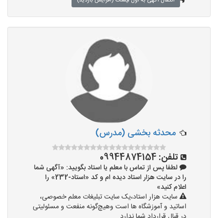
انتقال آگهی به اول لیست (افزایش بازدید)
محدثه بخشی (مدرس)
تلفن:
09944874154
لطفا پس از تماس با معلم یا استاد بگویید: «آگهی شما
را در سایت هزار استاد دیده ام و کد «استاد-232» را
اعلام کنید»
سایت هزار استاد،یک سایت تبلیغات معلم خصوصی،
اساتید و آموزشگاه ها است وهیچ‌گونه منفعت و مسئولیتی
در قبال قرارداد شما ندارد.