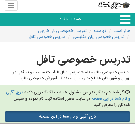
منوی
سایت
هزار
همه اساتید
استاد
هزار استاد
فهرست
تدریس خصوصی زبان خارجی
تدریس خصوصی زبان انگلیسی
تدریس خصوصی تافل
همه آموزشگاه ها
تدریس خصوصی تافل
دبستان تا دبیرستان
تدریس خصوصی تافل معلم خصوصی تافل با قیمت مناسب و توافقی در
زبان های خارجی
تهران و شهرستان ها با چندین سال سابقه کار آموزش خصوصی تافل
دانشگاه
اگر شما هم به کار تدریس مشغول هستید با کلیک روی دکمه
درج آگهی
و نام شما در این صفحه
در سایت «هزار استاد» ثبت نام نموده و سپس
خودتان را معرفی کنید.
کنکور و مشاوره
درج آگهی و نام شما در این صفحه
مهارت های عمومی