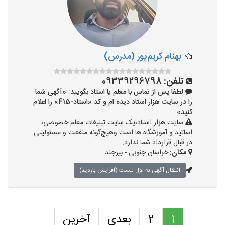
بهنام کریم‌پور (مدرس)
تلفن:
09339296798
لطفا پس از تماس با معلم یا استاد بگویید: «آگهی شما
را در سایت هزار استاد دیده ام و کد «استاد-415» را اعلام
کنید»
سایت هزار استاد،یک سایت تبلیغات معلم خصوصی،
اساتید و آموزشگاه ها است وهیچ‌گونه منفعت و مسئولیتی
در قبال قرارداد شما ندارد.
مکان:
خراسان جنوبی - بیرجند
انتقال آگهی به اول لیست (افزایش بازدید)
1
2
بعدی
آخرین