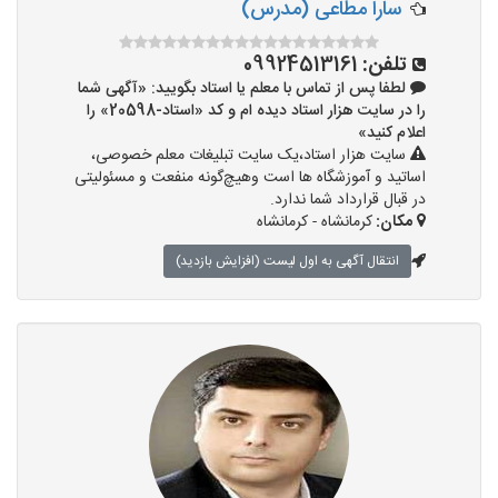
سارا مطاعی (مدرس)
تلفن:
09924513161
لطفا پس از تماس با معلم یا استاد بگویید: «آگهی شما
را در سایت هزار استاد دیده ام و کد «استاد-20598» را
اعلام کنید»
سایت هزار استاد،یک سایت تبلیغات معلم خصوصی،
اساتید و آموزشگاه ها است وهیچ‌گونه منفعت و مسئولیتی
در قبال قرارداد شما ندارد.
مکان:
کرمانشاه - کرمانشاه
انتقال آگهی به اول لیست (افزایش بازدید)