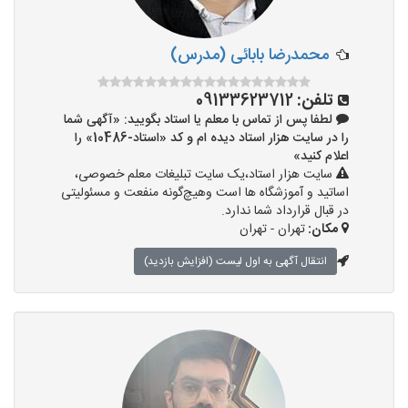
محمدرضا بابائی (مدرس)
تلفن:
09133623712
لطفا پس از تماس با معلم یا استاد بگویید: «آگهی شما
را در سایت هزار استاد دیده ام و کد «استاد-10486» را
اعلام کنید»
سایت هزار استاد،یک سایت تبلیغات معلم خصوصی،
اساتید و آموزشگاه ها است وهیچ‌گونه منفعت و مسئولیتی
در قبال قرارداد شما ندارد.
مکان:
تهران - تهران
انتقال آگهی به اول لیست (افزایش بازدید)