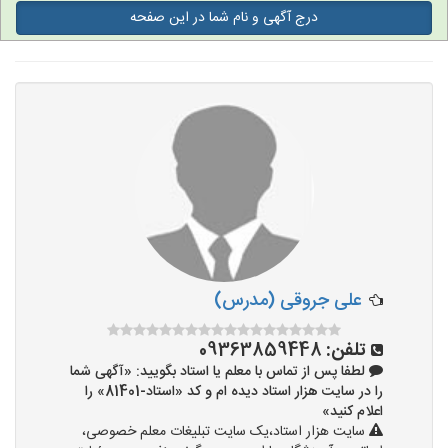
درج آگهی و نام شما در این صفحه
تدریس به کودکان
آموزشگاه ها
علی جروقی (مدرس)
تلفن:
09363859448
لطفا پس از تماس با معلم یا استاد بگویید: «آگهی شما
را در سایت هزار استاد دیده ام و کد «استاد-81401» را
اعلام کنید»
سایت هزار استاد،یک سایت تبلیغات معلم خصوصی،