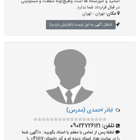
اساتید و آموزشگاه ها است وهیچ‌گونه منفعت و مسئولیتی
در قبال قرارداد شما ندارد.
مکان:
تهران - تهران
انتقال آگهی به اول لیست (افزایش بازدید)
اباذر احمدی (مدرس)
تلفن:
09022726121
لطفا پس از تماس با معلم یا استاد بگویید: «آگهی شما
را در سایت هزار استاد دیده ام و کد «استاد-41117» را