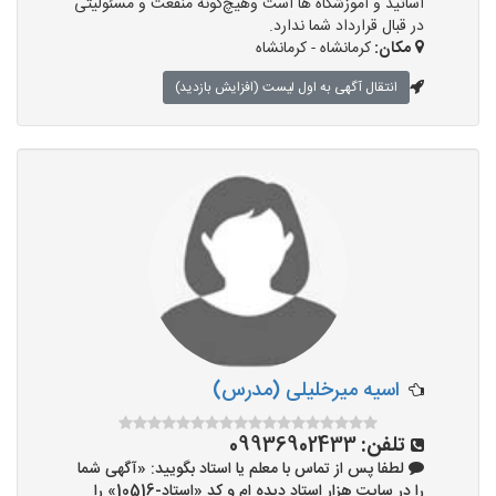
اساتید و آموزشگاه ها است وهیچ‌گونه منفعت و مسئولیتی
در قبال قرارداد شما ندارد.
مکان:
کرمانشاه - کرمانشاه
انتقال آگهی به اول لیست (افزایش بازدید)
اسیه میرخلیلی (مدرس)
تلفن:
09936902433
لطفا پس از تماس با معلم یا استاد بگویید: «آگهی شما
را در سایت هزار استاد دیده ام و کد «استاد-10516» را