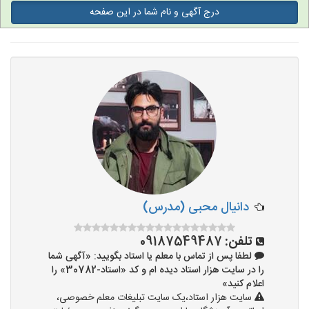
درج آگهی و نام شما در این صفحه
تدریس به کودکان
آموزشگاه ها
دانیال محبی (مدرس)
تلفن:
09187549487
لطفا پس از تماس با معلم یا استاد بگویید: «آگهی شما
را در سایت هزار استاد دیده ام و کد «استاد-30782» را
اعلام کنید»
سایت هزار استاد،یک سایت تبلیغات معلم خصوصی،