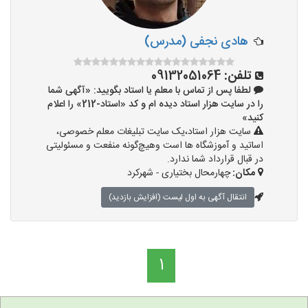
هادی نجفی (مدرس)
تلفن:
09132051064
لطفا پس از تماس با معلم یا استاد بگویید: «آگهی شما
را در سایت هزار استاد دیده ام و کد «استاد-212» را اعلام
کنید»
سایت هزار استاد،یک سایت تبلیغات معلم خصوصی،
اساتید و آموزشگاه ها است وهیچ‌گونه منفعت و مسئولیتی
در قبال قرارداد شما ندارد.
مکان:
چهارمحال بختیاری - شهرکرد
انتقال آگهی به اول لیست (افزایش بازدید)
1