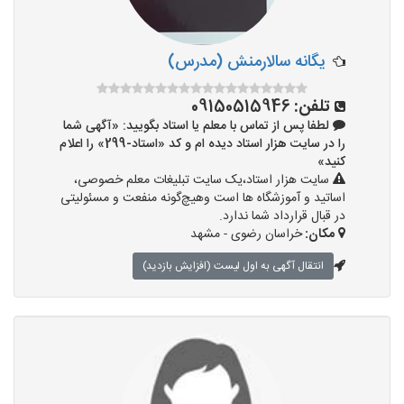
یگانه سالارمنش (مدرس)
تلفن:
09150515946
لطفا پس از تماس با معلم یا استاد بگویید: «آگهی شما
را در سایت هزار استاد دیده ام و کد «استاد-299» را اعلام
کنید»
سایت هزار استاد،یک سایت تبلیغات معلم خصوصی،
اساتید و آموزشگاه ها است وهیچ‌گونه منفعت و مسئولیتی
در قبال قرارداد شما ندارد.
مکان:
خراسان رضوی - مشهد
انتقال آگهی به اول لیست (افزایش بازدید)