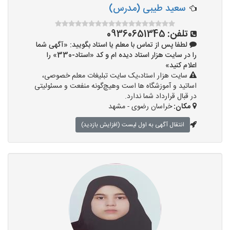
سعید طیبی (مدرس)
تلفن:
09360651345
لطفا پس از تماس با معلم یا استاد بگویید: «آگهی شما
را در سایت هزار استاد دیده ام و کد «استاد-330» را
اعلام کنید»
سایت هزار استاد،یک سایت تبلیغات معلم خصوصی،
اساتید و آموزشگاه ها است وهیچ‌گونه منفعت و مسئولیتی
در قبال قرارداد شما ندارد.
مکان:
خراسان رضوی - مشهد
انتقال آگهی به اول لیست (افزایش بازدید)