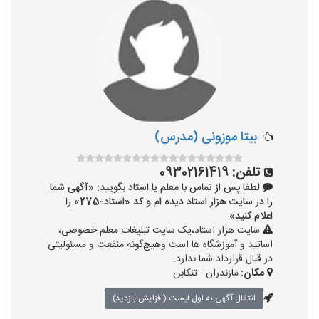
بیتا موزونی (مدرس)
تلفن:
09302161419
لطفا پس از تماس با معلم یا استاد بگویید: «آگهی شما
را در سایت هزار استاد دیده ام و کد «استاد-275» را
اعلام کنید»
سایت هزار استاد،یک سایت تبلیغات معلم خصوصی،
اساتید و آموزشگاه ها است وهیچ‌گونه منفعت و مسئولیتی
در قبال قرارداد شما ندارد.
مکان:
مازندران - تنکابن
انتقال آگهی به اول لیست (افزایش بازدید)