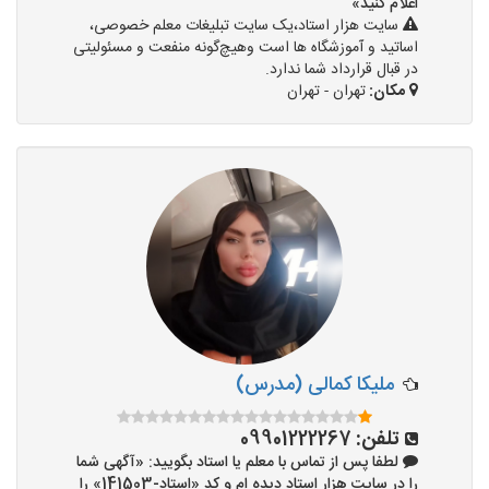
اعلام کنید»
سایت هزار استاد،یک سایت تبلیغات معلم خصوصی،
اساتید و آموزشگاه ها است وهیچ‌گونه منفعت و مسئولیتی
در قبال قرارداد شما ندارد.
مکان:
تهران - تهران
ملیکا کمالی (مدرس)
تلفن:
09901222267
لطفا پس از تماس با معلم یا استاد بگویید: «آگهی شما
را در سایت هزار استاد دیده ام و کد «استاد-141503» را