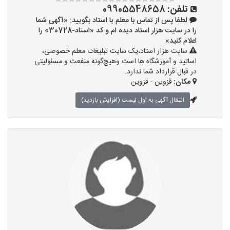
تلفن:
09905548658
لطفا پس از تماس با معلم یا استاد بگویید: «آگهی شما
را در سایت هزار استاد دیده ام و کد «استاد-30728» را
اعلام کنید»
سایت هزار استاد،یک سایت تبلیغات معلم خصوصی،
اساتید و آموزشگاه ها است وهیچ‌گونه منفعت و مسئولیتی
در قبال قرارداد شما ندارد.
مکان:
قزوین - قزوین
انتقال آگهی به اول لیست (افزایش بازدید)