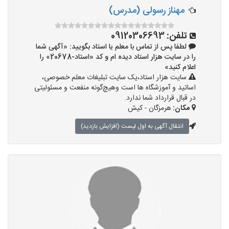
مهناز رسولی (مدرس)
تلفن:
09120306693
لطفا پس از تماس با معلم یا استاد بگویید: «آگهی شما
را در سایت هزار استاد دیده ام و کد «استاد-20678» را
اعلام کنید»
سایت هزار استاد،یک سایت تبلیغات معلم خصوصی،
اساتید و آموزشگاه ها است وهیچ‌گونه منفعت و مسئولیتی
در قبال قرارداد شما ندارد.
مکان:
هرمزگان - کیش
انتقال آگهی به اول لیست (افزایش بازدید)