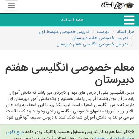
منوی
سایت
هزار
همه اساتید
استاد
هزار استاد
فهرست
تدریس خصوصی متوسط اول
تدریس خصوصی هفتم دبیرستان
همه آموزشگاه ها
تدریس خصوصی انگلیسی هفتم دبیرستان
دبستان تا دبیرستان
معلم خصوصی انگلیسی هفتم
دبیرستان
زبان های خارجی
درس انگلیسی یکی از درس های مهم و کاربردی می باشد که دانش آموزان
دانشگاه
باید در آن قوی باشند اگر پدر یا مادر هستیم و یک دانش آموز دبیرستان ای
داریم که درس انگلیسی ضعیف است نباید بگذارید با این ضعف به پایه های
بالاتر بروند امروزه معلمهای خصوصی انگلیسی زیادی وجود دارند که با قیمت
کنکور و مشاوره
کم می توانند به دانش آموزان شما کمک کنند تا دروس ضعیف آنها قوی شود
مهارت های عمومی
اگر شما هم به کار تدریس مشغول هستید با کلیک روی دکمه
درج آگهی
و نام شما در این صفحه
در سایت «هزار استاد» ثبت نام نموده و سپس