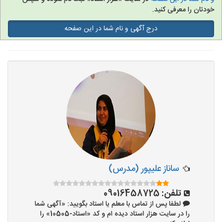
خودتان را معرفی کنید.
تدریس به کودکان
درج آگهی و نام شما در این صفحه
آموزشگاه ها
ساناز علیپور (مدرس)
تلفن:
09016458725
لطفا پس از تماس با معلم یا استاد بگویید: «آگهی شما
را در سایت هزار استاد دیده ام و کد «استاد-10505» را