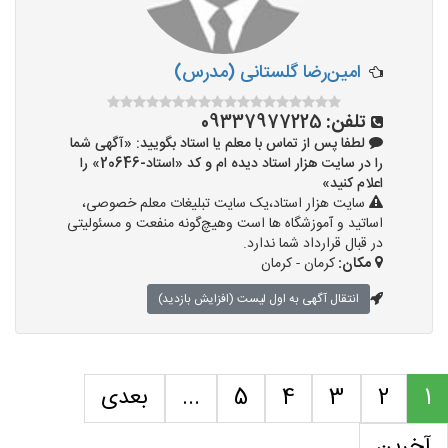
امین‌رضا گلستانی (مدرس)
تلفن:
09337977225
لطفا پس از تماس با معلم یا استاد بگویید: «آگهی شما
را در سایت هزار استاد دیده ام و کد «استاد-20646» را
اعلام کنید»
سایت هزار استاد،یک سایت تبلیغات معلم خصوصی،
اساتید و آموزشگاه ها است وهیچ‌گونه منفعت و مسئولیتی
در قبال قرارداد شما ندارد.
مکان:
کرمان - کرمان
انتقال آگهی به اول لیست (افزایش بازدید)
1
2
3
4
5
...
بعدی
آخرین