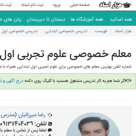
صفحه اصلی
ورود
ثبت نام استاد
ثبت نام
همه اساتید
همه آموزشگاه ها
دبستان تا دبیرستان
زبان های خ
هزار استاد
فهرست
تدریس خصوصی ابتدایی
تدریس خصوصی اول اب
معلم خصوصی علوم تجربی اول ا
شماره تلفن بهترین معلم های خصوصی برای علوم تجربی اول ابتدایی همراه با جز
اگر شما هم به کار تدریس مشغول هستید با کلیک روی دکمه
درج آگهی و ن
رضا میرزائیان (مدرس)
تلفن:
09137404039
لطفا پس از تماس با معلم یا استاد 