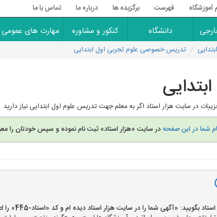
 آموزشگاه
فهرست
برگزیده ها
درباره ما
تماس با ما
ارجی
دانشگاه
کنکور و مشاوره
مهارت های عمومی
تدایی
تدریس خصوصی علوم تجربی اول ابتدایی
بتدایی
ییات در سایت هزار استاد اگر به معلم جهت تدریس علوم اول ابتدایی نیاز دارید
ام شما در این صفحه
در سایت «هزار استاد» ثبت نام نموده و سپس خودتان را معر
بگویید: «آگهی شما را در سایت هزار استاد دیده ام و کد «استاد-445» را اعلام کنید»