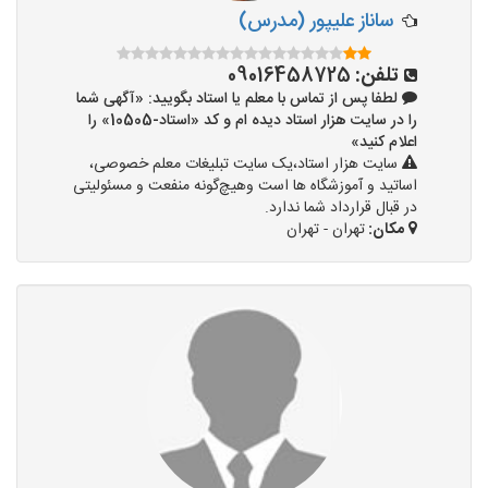
ساناز علیپور (مدرس)
تلفن:
09016458725
لطفا پس از تماس با معلم یا استاد بگویید: «آگهی شما
را در سایت هزار استاد دیده ام و کد «استاد-10505» را
اعلام کنید»
سایت هزار استاد،یک سایت تبلیغات معلم خصوصی،
اساتید و آموزشگاه ها است وهیچ‌گونه منفعت و مسئولیتی
در قبال قرارداد شما ندارد.
مکان:
تهران - تهران