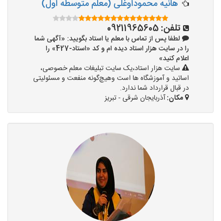
هانیه محموداوغلی (معلم متوسطه اول)
تلفن:
09211965605
لطفا پس از تماس با معلم یا استاد بگویید: «آگهی شما
را در سایت هزار استاد دیده ام و کد «استاد-427» را
اعلام کنید»
سایت هزار استاد،یک سایت تبلیغات معلم خصوصی،
اساتید و آموزشگاه ها است وهیچ‌گونه منفعت و مسئولیتی
در قبال قرارداد شما ندارد.
مکان:
آذربایجان شرقی - تبریز