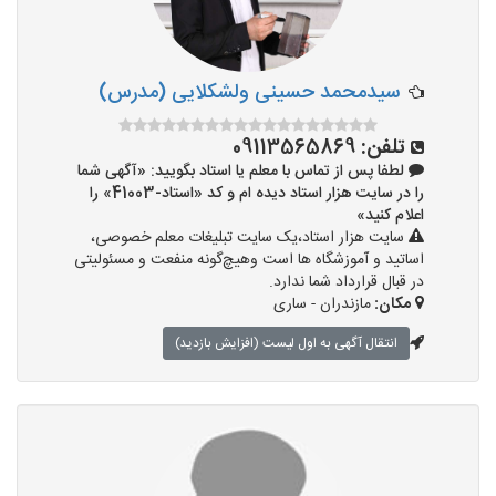
سیدمحمد حسینی ولشکلایی (مدرس)
تلفن:
09113565869
لطفا پس از تماس با معلم یا استاد بگویید: «آگهی شما
را در سایت هزار استاد دیده ام و کد «استاد-41003» را
اعلام کنید»
سایت هزار استاد،یک سایت تبلیغات معلم خصوصی،
اساتید و آموزشگاه ها است وهیچ‌گونه منفعت و مسئولیتی
در قبال قرارداد شما ندارد.
مکان:
مازندران - ساری
انتقال آگهی به اول لیست (افزایش بازدید)