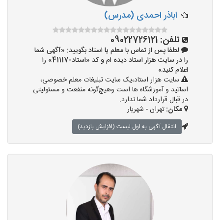
اباذر احمدی (مدرس)
تلفن:
09022726121
لطفا پس از تماس با معلم یا استاد بگویید: «آگهی شما
را در سایت هزار استاد دیده ام و کد «استاد-41117» را
اعلام کنید»
سایت هزار استاد،یک سایت تبلیغات معلم خصوصی،
اساتید و آموزشگاه ها است وهیچ‌گونه منفعت و مسئولیتی
در قبال قرارداد شما ندارد.
مکان:
تهران - شهریار
انتقال آگهی به اول لیست (افزایش بازدید)