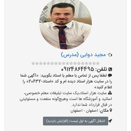
مجید دوایی (مدرس)
تلفن:
09124864495
لطفا پس از تماس با معلم یا استاد بگویید: «آگهی شما
را در سایت هزار استاد دیده ام و کد «استاد-20632» را
اعلام کنید»
سایت هزار استاد،یک سایت تبلیغات معلم خصوصی،
اساتید و آموزشگاه ها است وهیچ‌گونه منفعت و مسئولیتی
در قبال قرارداد شما ندارد.
مکان:
اصفهان - اصفهان
انتقال آگهی به اول لیست (افزایش بازدید)