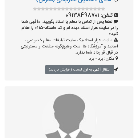
هادی دهقانیان نصرآبادی (مدرس)
تلفن:
09138498701
لطفا پس از تماس با معلم یا استاد بگویید: «آگهی شما
را در سایت هزار استاد دیده ام و کد «استاد-115» را اعلام
کنید»
سایت هزار استاد،یک سایت تبلیغات معلم خصوصی،
اساتید و آموزشگاه ها است وهیچ‌گونه منفعت و مسئولیتی
در قبال قرارداد شما ندارد.
مکان:
یزد - یزد
انتقال آگهی به اول لیست (افزایش بازدید)