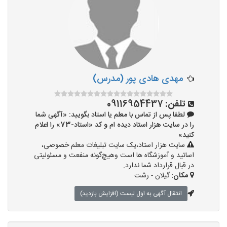
مهدی هادی پور (مدرس)
تلفن:
09116954437
لطفا پس از تماس با معلم یا استاد بگویید: «آگهی شما
را در سایت هزار استاد دیده ام و کد «استاد-73» را اعلام
کنید»
سایت هزار استاد،یک سایت تبلیغات معلم خصوصی،
اساتید و آموزشگاه ها است وهیچ‌گونه منفعت و مسئولیتی
در قبال قرارداد شما ندارد.
مکان:
گیلان - رشت
انتقال آگهی به اول لیست (افزایش بازدید)