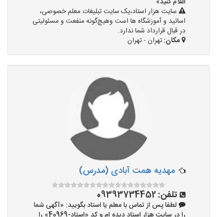
اعلام کنید»
سایت هزار استاد،یک سایت تبلیغات معلم خصوصی،
اساتید و آموزشگاه ها است وهیچ‌گونه منفعت و مسئولیتی
در قبال قرارداد شما ندارد.
مکان:
تهران - تهران
مهدیه همت آبادی (مدرس)
تلفن:
09393734452
لطفا پس از تماس با معلم یا استاد بگویید: «آگهی شما
را در سایت هزار استاد دیده ام و کد «استاد-40969» را