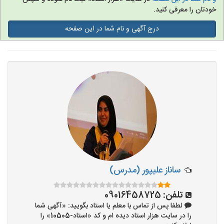
خودتان را معرفی کنید.
تدریس به کودکان
درج آگهی و نام شما در این صفحه
آموزشگاه ها
ساناز علیپور (مدرس)
تلفن:
09016458725
لطفا پس از تماس با معلم یا استاد بگویید: «آگهی شما
را در سایت هزار استاد دیده ام و کد «استاد-10505» را