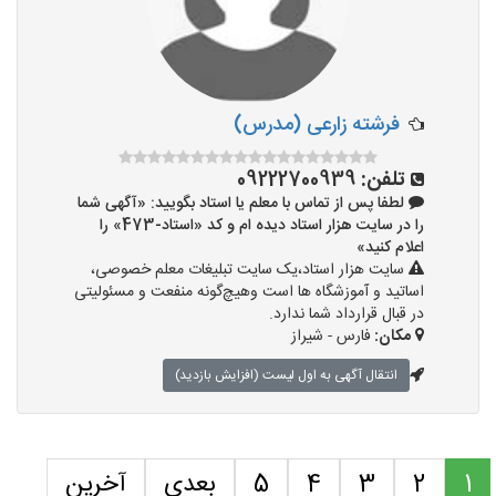
فرشته زارعی (مدرس)
تلفن:
09222700939
لطفا پس از تماس با معلم یا استاد بگویید: «آگهی شما
را در سایت هزار استاد دیده ام و کد «استاد-473» را
اعلام کنید»
سایت هزار استاد،یک سایت تبلیغات معلم خصوصی،
اساتید و آموزشگاه ها است وهیچ‌گونه منفعت و مسئولیتی
در قبال قرارداد شما ندارد.
مکان:
فارس - شیراز
انتقال آگهی به اول لیست (افزایش بازدید)
1
2
3
4
5
بعدی
آخرین