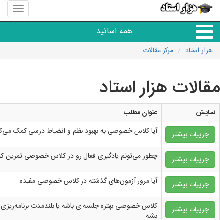
منوی
سایت
هزار
همه اساتید
استاد
هزار استاد
مرکز مقالات
همه آموزشگاه ها
مقالات هزار استاد
دبستان تا دبیرستان
نمایش
عنوان مطلب
زبان های خارجی
آیا کلاس خصوصی به بهبود نظم و انضباط درسی کمک می‌کن
جزییات بیشتر
دانشگاه
چطور می‌تونم یادگیری فعال رو در کلاس خصوصی تمرین کن
جزییات بیشتر
کنکور و مشاوره
آیا مرور آزمون‌های گذشته در کلاس خصوصی مفیده
جزییات بیشتر
کلاس خصوصی بهتره جلسه‌ای باشه یا بلندمدت برنامه‌ریزی
مهارت های عمومی
جزییات بیشتر
بشه