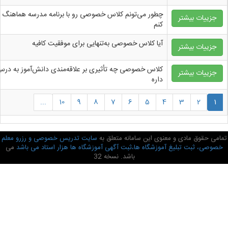
چطور می‌تونم کلاس خصوصی رو با برنامه مدرسه هماهنگ
جزییات بیشتر
تدریس به کودکان
کنم
آیا کلاس خصوصی به‌تنهایی برای موفقیت کافیه
جزییات بیشتر
آموزشگاه ها
کلاس خصوصی چه تأثیری بر علاقه‌مندی دانش‌آموز به در
جزییات بیشتر
داره
...
10
9
8
7
6
5
4
3
2
1
تمامی حقوق مادی و معنوی این سامانه متعلق به
سایت تدریس خصوصی و رزرو معلم
خصوصی، ثبت تبلیغ آموزشگاه ها،ثبت آگهی آموزشگاه ها هزار استاد می باشد
می
باشد. نسخه 32