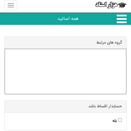
منوی
سایت
هزار
همه اساتید
استاد
همه آموزشگاه ها
گروه های مرتبط
دبستان تا دبیرستان
زبان های خارجی
دانشگاه
حسابدار اقساط باشد
کنکور و مشاوره
بله
مهارت های عمومی