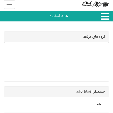
منوی
سایت
هزار
همه اساتید
استاد
همه آموزشگاه ها
گروه های مرتبط
دبستان تا دبیرستان
زبان های خارجی
دانشگاه
حسابدار اقساط باشد
کنکور و مشاوره
بله
مهارت های عمومی