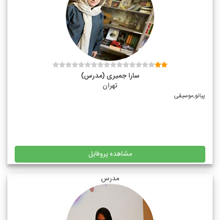
سارا جمیری (مدرس)
تهران
پیانو,موسیقی
مشاهده پروفایل
مدرس